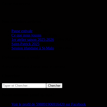
J’aime
chargement…
Nos derniers articles
Pause estivale
16/11/2025
Ce que nous jouons
06/10/2025
1er atelier saison 2025-2026
23/04/2025
Saint-Patrick 2025
18/02/2025
Session irlandaise à St-Malo
22/03/2024
Evénements à venir
Aucun événement à venir pour le moment…
Chercher
Nous sommes aussi là-bas !
Voir le profil de 598891906916420 sur Facebook