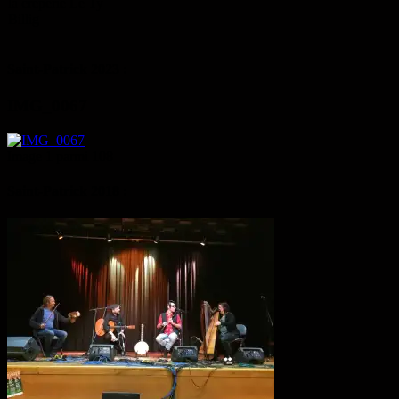
la crêperie Le Ty
Billig
Saint-Patrick 2023 :
IMG_0067
Image 1 parmi 108
Saint-Patrick 2018 :