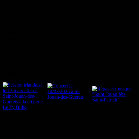
11/01/2016
Auteur:Christel
Saint-Patrick 2025 :
Session
irlandaise le 13
mars 2025 à
Saint-Jouan-des-
Concert le
Repas et
Guérets à la
14/03/2025 à St-
musique "Saint-
crêperie Le Ty
Jouan-des-
Jouan fête Saint-
Billig
Guérets
Patrick"
Image 1 parmi 6
Image 1 parmi 6
Image 1 parmi 10
Concert le 14/03/2025
"Saint-Jouan fête
à St-Jouan-des-
Saint-Patrick" 2025
Session irlandaise le
Guérets
13 mars 2025 à Saint-
Jouan-des-Guérets à