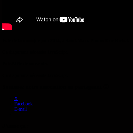
Fête de la musique juin 2014, à Saint-Malo. Photos Eric Richet.
Ce diaporama nécessite JavaScript.
Pêle-Mêle de souvenirs :
Ce diaporama nécessite JavaScript.
Soutenez notre association en partageant 🙂
X
Facebook
E-mail
J’aime ça :