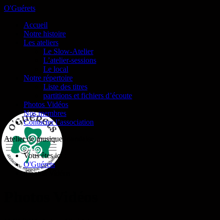
O'Guérets
Accueil
Notre histoire
Les ateliers
Le Slow-Atelier
L’atelier-sessions
Le local
Notre répertoire
Liste des titres
partitions et fichiers d’écoute
Photos Vidéos
Nos membres
Contacter l’association
Atelier de musique irlandaise
Vous êtes ici :
O'Guérets
/
Photos Vidéos
Photos Vidéos