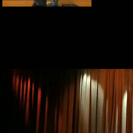
Les irlandais : Laoise Kelly, Tola Custy, et les
français : Ronan Le Dissez, Yann-Guirec Le
Barz. Sur la vidéo ci-dessous, ils jouent
« Covering Ground » :