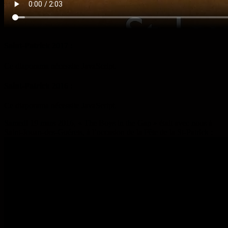
Saint-Patrick 2017 :
Ce diaporama nécessite JavaScript.
Saint-Patrick 2016 :
Ce diaporama nécessite JavaScript.
Samedi 19 mars 2016, « The Boys in the Gap » était avec nous à
Saint-Jouan-des-Guérets, à l’occasion de la Fête de la St-Patrick :