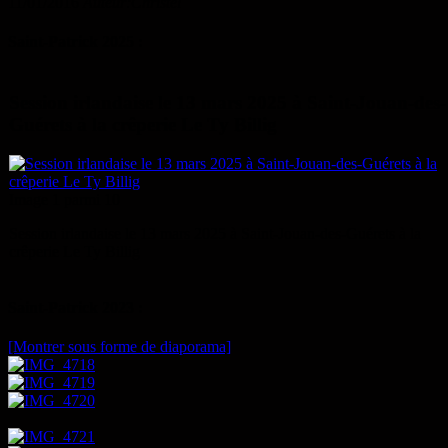
11/01/2016
Auteur:Christel
Saint-Patrick 2025 :
Session irlandaise le 13 mars 2025 à Saint-Jouan-des-
Guérets à la crêperie Le Ty Billig
Image 1 parmi 10
Session irlandaise le 13 mars 2025 à Saint-Jouan-des-Guérets à la
crêperie Le Ty Billig
Saint-Patrick 2023 :
[Montrer sous forme de diaporama]