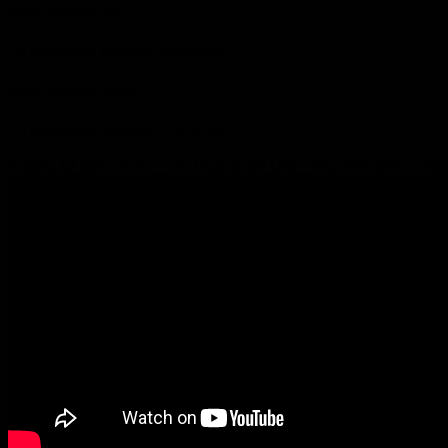
Saint-Patrick 2017 :
Ce diaporama nécessite JavaScript.
Saint-Patrick 2016 :
Ce diaporama nécessite JavaScript.
Samedi 19 mars 2016, « The Boys in the Gap » était avec nous à Saint-