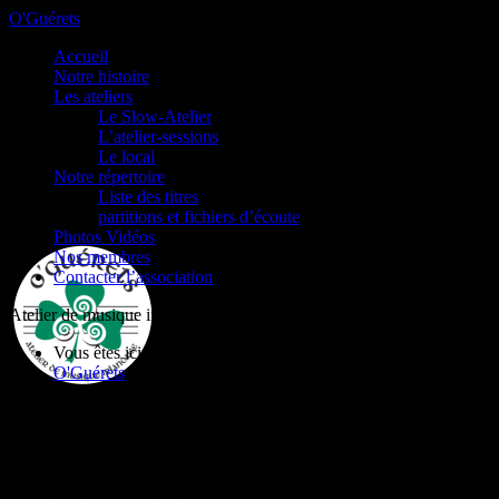
O'Guérets
Accueil
Notre histoire
Les ateliers
Le Slow-Atelier
L’atelier-sessions
Le local
Notre répertoire
Liste des titres
partitions et fichiers d’écoute
Photos Vidéos
Nos membres
Contacter l’association
Atelier de musique irlandaise
Vous êtes ici :
O'Guérets
/
Photos Vidéos
Photos Vidéos