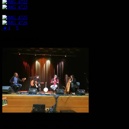
◄
1
...
5
6
Saint-Patrick 2018 :
Les irlandais : Laoise Kelly, Tola Custy, et les
français : Ronan Le Dissez, Yann-Guirec Le