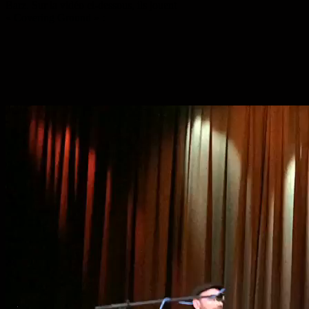
Barz. Sur la vidéo ci-dessous, ils jouent
« Covering Ground » :