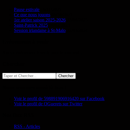
Pause estivale
16/11/2025
Ce que nous jouons
06/10/2025
1er atelier saison 2025-2026
23/04/2025
Saint-Patrick 2025
18/02/2025
Session irlandaise à St-Malo
22/03/2024
Evénements à venir
Aucun événement à venir pour le moment…
Chercher
Nous sommes aussi là-bas !
Voir le profil de 598891906916420 sur Facebook
Voir le profil de OGuerets sur Twitter
Nos flux RSS
RSS - Articles