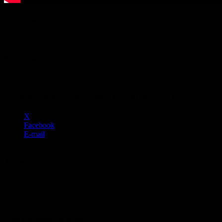
Fête de la musique juin 2014, à Saint-Malo. Photos Eric Richet.
Ce diaporama nécessite JavaScript.
Pêle-Mêle de souvenirs :
Ce diaporama nécessite JavaScript.
Soutenez notre association en partageant 🙂
X
Facebook
E-mail
J’aime ça :
J’aime
chargement…
Nos derniers articles