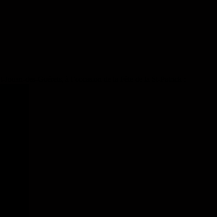
Jouan-des-Guérets, à l’occasion de la Fête de la St-Patrick :