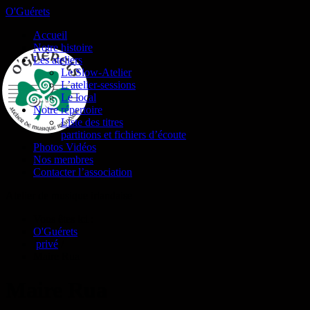
O'Guérets
Accueil
Notre histoire
Les ateliers
Le Slow-Atelier
L’atelier-sessions
Le local
Notre répertoire
Liste des titres
partitions et fichiers d’écoute
Photos Vidéos
Nos membres
Contacter l’association
Atelier de musique irlandaise
Vous êtes ici :
O'Guérets
/
privé
/
Maire Rua
Maire Rua