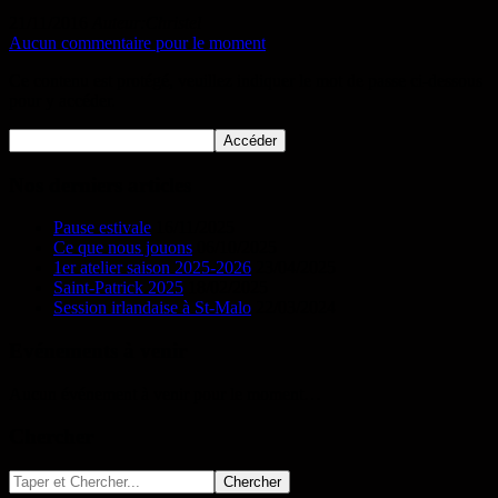
21/11/2016
Auteur:Christel
Aucun commentaire pour le moment
Ce contenu est protégé, veuillez indiquer le mot de passe ci-dessous
pour y accéder.
Nos derniers articles
Pause estivale
16/11/2025
Ce que nous jouons
06/10/2025
1er atelier saison 2025-2026
23/04/2025
Saint-Patrick 2025
18/02/2025
Session irlandaise à St-Malo
22/03/2024
Evénements à venir
Aucun événement à venir pour le moment…
Chercher