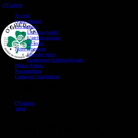
O'Guérets
Accueil
Notre histoire
Les ateliers
Le Slow-Atelier
L’atelier-sessions
Le local
Notre répertoire
Liste des titres
partitions et fichiers d’écoute
Photos Vidéos
Nos membres
Contacter l’association
Atelier de musique irlandaise
Vous êtes ici :
O'Guérets
/
privé
/
The Boys Of The Town
The Boys Of The Town