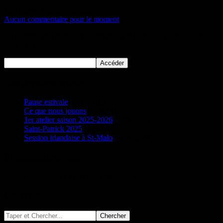
12/11/2016
Auteur:Guillaume
Aucun commentaire pour le moment
Ce contenu est protégé, veuillez indiquer le mot de passe ci-dessous
pour y accéder.
Nos derniers articles
Pause estivale
16/11/2025
Ce que nous jouons
06/10/2025
1er atelier saison 2025-2026
23/04/2025
Saint-Patrick 2025
18/02/2025
Session irlandaise à St-Malo
22/03/2024
Evénements à venir
Aucun événement à venir pour le moment…
Chercher