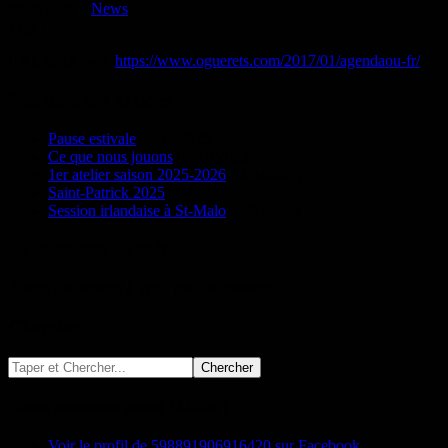
Posté dans :
News
Tags :
URL de ce post :
https://www.oguerets.com/2017/01/agendaou-fr/
Nos derniers articles
Pause estivale
16/11/2025
Ce que nous jouons
06/10/2025
1er atelier saison 2025-2026
23/04/2025
Saint-Patrick 2025
18/02/2025
Session irlandaise à St-Malo
22/03/2024
Evénements à venir
Aucun événement à venir pour le moment…
Chercher
Nous sommes aussi là-bas !
Voir le profil de 598891906916420 sur Facebook