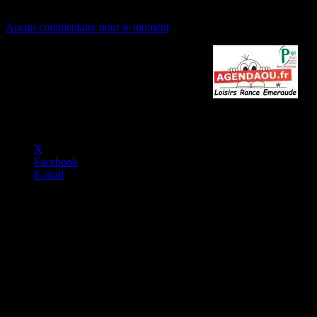
17/01/2017
Auteur:Christel
Aucun commentaire pour le moment
Toutes les sorties intéressantes par chez nous :
Soutenez notre association en partageant 🙂
X
Facebook
E-mail
J’aime ça :
J’aime
chargement…
Similaire