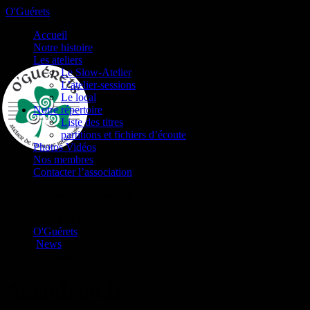
O'Guérets
Accueil
Notre histoire
Les ateliers
Le Slow-Atelier
L’atelier-sessions
Le local
Notre répertoire
Liste des titres
partitions et fichiers d’écoute
Photos Vidéos
Nos membres
Contacter l’association
Atelier de musique irlandaise
Vous êtes ici :
O'Guérets
/
News
/
Agendaou.fr
Agendaou.fr