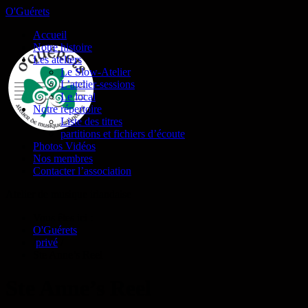
O'Guérets
Accueil
Notre histoire
Les ateliers
Le Slow-Atelier
L’atelier-sessions
Le local
Notre répertoire
Liste des titres
partitions et fichiers d’écoute
Photos Vidéos
Nos membres
Contacter l’association
Atelier de musique irlandaise
Vous êtes ici :
O'Guérets
/
privé
/
Ste Anne’s Reel
Ste Anne’s Reel