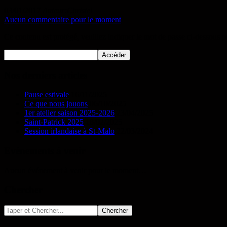
03/01/2017
Auteur:Christel
Aucun commentaire pour le moment
Ce contenu est protégé, veuillez indiquer le mot de passe ci-dessous p
Nos derniers articles
Pause estivale
16/11/2025
Ce que nous jouons
06/10/2025
1er atelier saison 2025-2026
23/04/2025
Saint-Patrick 2025
18/02/2025
Session irlandaise à St-Malo
22/03/2024
Evénements à venir
Aucun événement à venir pour le moment…
Chercher