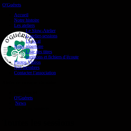
O'Guérets
Accueil
Notre histoire
Les ateliers
Le Slow-Atelier
L’atelier-sessions
Le local
Notre répertoire
Liste des titres
partitions et fichiers d’écoute
Photos Vidéos
Nos membres
Contacter l’association
Atelier de musique irlandaise
Vous êtes ici :
O'Guérets
/
News
/
Toutes les sessions
Toutes les sessions