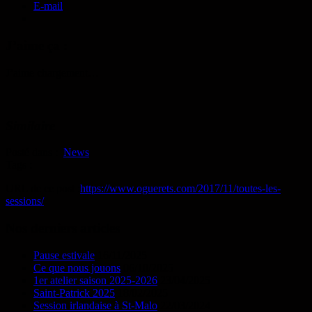
E-mail
J’aime ça :
J’aime
chargement…
Similaire
Posté dans :
News
Tags :
URL de ce post :
https://www.oguerets.com/2017/11/toutes-les-
sessions/
Nos derniers articles
Pause estivale
16/11/2025
Ce que nous jouons
06/10/2025
1er atelier saison 2025-2026
23/04/2025
Saint-Patrick 2025
18/02/2025
Session irlandaise à St-Malo
22/03/2024