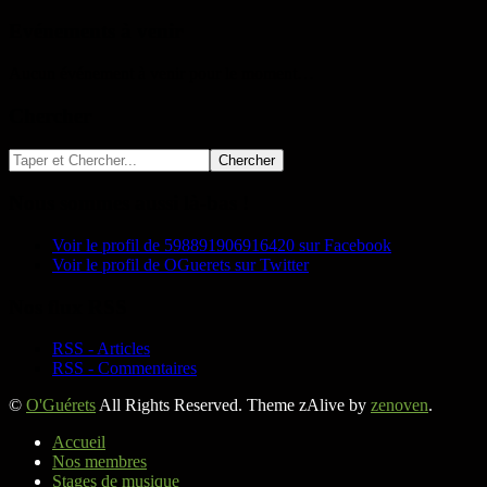
Evénements à venir
Aucun événement à venir pour le moment…
Chercher
Nous sommes aussi là-bas !
Voir le profil de 598891906916420 sur Facebook
Voir le profil de OGuerets sur Twitter
Nos flux RSS
RSS - Articles
RSS - Commentaires
©
O'Guérets
All Rights Reserved. Theme zAlive by
zenoven
.
Accueil
Nos membres
Stages de musique