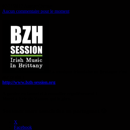
07/11/2017
Auteur:Christel
Aucun commentaire pour le moment
La musique irlandaise en Bretagne c’est
sur ce site :
http://www.bzh-session.org
A garder en favori et à consulter régulièrement !
Merci à Eric de Vannes qui le gère.
Soutenez notre association en partageant 🙂
X
Facebook