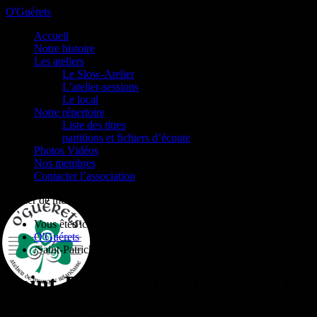
O'Guérets
Accueil
Notre histoire
Les ateliers
Le Slow-Atelier
L’atelier-sessions
Le local
Notre répertoire
Liste des titres
partitions et fichiers d’écoute
Photos Vidéos
Nos membres
Contacter l’association
Atelier de musique irlandaise
Vous êtes ici :
O'Guérets
/
Saint-Patrick 2018 (Session1)
Saint-Patrick 2018 (Session1)