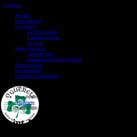
O'Guérets
Accueil
Notre histoire
Les ateliers
Le Slow-Atelier
L’atelier-sessions
Le local
Notre répertoire
Liste des titres
partitions et fichiers d’écoute
Photos Vidéos
Nos membres
Contacter l’association
Atelier de musique irlandaise
Vous êtes ici :
O'Guérets
/
Saint-Patrick 2018 (Session2)
Saint-Patrick 2018 (Session2)