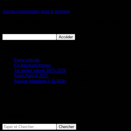
09/05/2018
Auteur:Christel
Aucun commentaire pour le moment
Ce contenu est protégé, veuillez indiquer le mot de passe ci-dessous
pour y accéder.
Nos derniers articles
Pause estivale
16/11/2025
Ce que nous jouons
06/10/2025
1er atelier saison 2025-2026
23/04/2025
Saint-Patrick 2025
18/02/2025
Session irlandaise à St-Malo
22/03/2024
Evénements à venir
Aucun événement à venir pour le moment…
Chercher