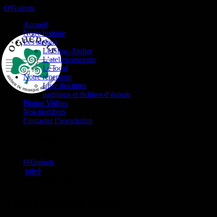
O'Guérets
Accueil
Notre histoire
Les ateliers
Le Slow-Atelier
L’atelier-sessions
Le local
Notre répertoire
Liste des titres
partitions et fichiers d’écoute
Photos Vidéos
Nos membres
Contacter l’association
Atelier de musique irlandaise
Vous êtes ici :
O'Guérets
/
privé
/
The Hungry Rock
The Hungry Rock