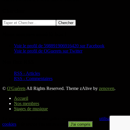
Chercher
Nous sommes aussi là-bas !
Voir le profil de 598891906916420 sur Facebook
Voir le profil de OGuerets sur Twitter
Nos flux RSS
RSS - Articles
RSS - Commentaires
©
O'Guérets
All Rights Reserved. Theme zAlive by
zenoven
.
Accueil
Nos membres
Stages de musique
En poursuivant votre navigation vous acceptez notre
utilisation des
cookies
à de seules fins statistiques.
J'ai compris
%d