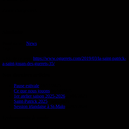
J’aime
chargement…
Similaire
Posté dans :
News
Tags :
URL de ce post :
https://www.oguerets.com/2019/03/la-saint-patrick-
a-saint-jouan-des-guerets-35/
Nos derniers articles
Pause estivale
16/11/2025
Ce que nous jouons
06/10/2025
1er atelier saison 2025-2026
23/04/2025
Saint-Patrick 2025
18/02/2025
Session irlandaise à St-Malo
22/03/2024
Evénements à venir
Aucun événement à venir pour le moment…