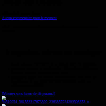
Jouan des Guérets
18/03/2019
Auteur:Yann
Aucun commentaire pour le moment
2019 : 5e édition de la fête de la Saint Patrick à St-Jouan-des-
Guérets
.
3 superbes soirées en musique
Jeudi 14 mars
: SESSION à la crêperie
LE TY BILLIG
Vendredi 15 mars
: 2 CONCERTS
DUO
Desi Wilkinson
–
Patrick Molard
et
Mike Katz Trio.
Samedi 16 mars
: en journée
MASTERCLASS
avec les
musiciens et le soir
REPAS IRLANDAIS
animé par
O’Guérets
et
ZONK.
[Montrer sous forme de diaporama]