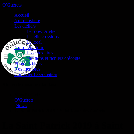
O'Guérets
Accueil
Notre histoire
Les ateliers
Le Slow-Atelier
L’atelier-sessions
Le local
Notre répertoire
Liste des titres
partitions et fichiers d’écoute
Photos Vidéos
Nos membres
Contacter l’association
Atelier de musique irlandaise
Vous êtes ici :
O'Guérets
/
News
/
La Saint Patrick 2019 à Saint Jouan des Guérets
La Saint Patrick 2019 à Saint