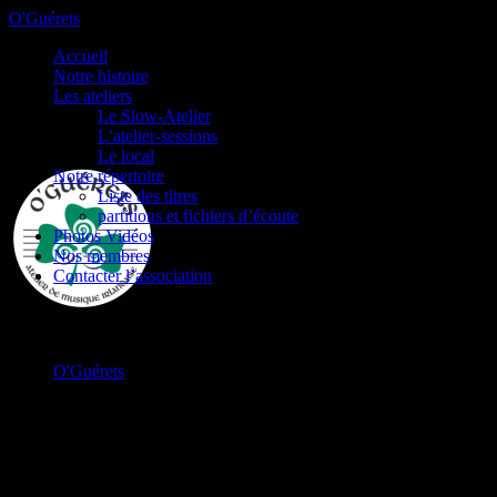
O'Guérets
Accueil
Notre histoire
Les ateliers
Le Slow-Atelier
L’atelier-sessions
Le local
Notre répertoire
Liste des titres
partitions et fichiers d’écoute
Photos Vidéos
Nos membres
Contacter l’association
Atelier de musique irlandaise
Vous êtes ici :
O'Guérets
/
IMG_0009
IMG_0009