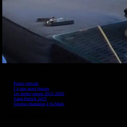
Nos derniers articles
Pause estivale
16/11/2025
Ce que nous jouons
06/10/2025
1er atelier saison 2025-2026
23/04/2025
Saint-Patrick 2025
18/02/2025
Session irlandaise à St-Malo
22/03/2024
Evénements à venir
Aucun événement à venir pour le moment…