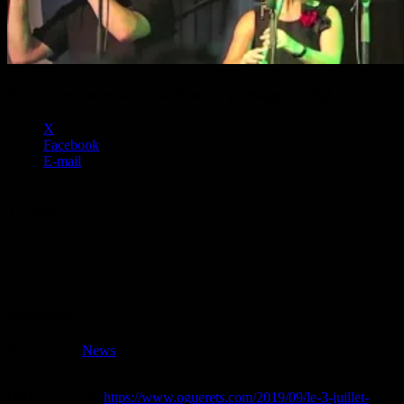
Soutenez notre association en partageant 🙂
X
Facebook
E-mail
J’aime ça :
J’aime
chargement…
Similaire
Posté dans :
News
Tags :
URL de ce post :
https://www.oguerets.com/2019/09/le-3-juillet-