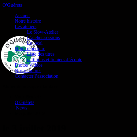
O'Guérets
Accueil
Notre histoire
Les ateliers
Le Slow-Atelier
L’atelier-sessions
Le local
Notre répertoire
Liste des titres
partitions et fichiers d’écoute
Photos Vidéos
Nos membres
Contacter l’association
Atelier de musique irlandaise
Vous êtes ici :
O'Guérets
/
News
/
le 3 juillet 2019
le 3 juillet 2019