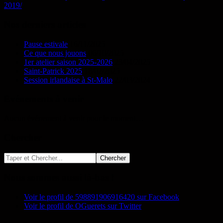
2019/
Nos derniers articles
Pause estivale
16/11/2025
Ce que nous jouons
06/10/2025
1er atelier saison 2025-2026
23/04/2025
Saint-Patrick 2025
18/02/2025
Session irlandaise à St-Malo
22/03/2024
Evénements à venir
Aucun événement à venir pour le moment…
Chercher
Nous sommes aussi là-bas !
Voir le profil de 598891906916420 sur Facebook
Voir le profil de OGuerets sur Twitter