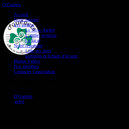
O'Guérets
Accueil
Notre histoire
Les ateliers
Le Slow-Atelier
L’atelier-sessions
Le local
Notre répertoire
Liste des titres
partitions et fichiers d’écoute
Photos Vidéos
Nos membres
Contacter l’association
Atelier de musique irlandaise
Vous êtes ici :
O'Guérets
/
privé
/
Inis Sui
Inis Sui