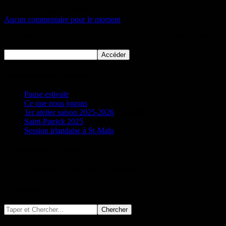
03/11/2019
Auteur:Christel
Aucun commentaire pour le moment
Ce contenu est protégé, veuillez indiquer le mot de passe ci-dessous p
Nos derniers articles
Pause estivale
16/11/2025
Ce que nous jouons
06/10/2025
1er atelier saison 2025-2026
23/04/2025
Saint-Patrick 2025
18/02/2025
Session irlandaise à St-Malo
22/03/2024
Evénements à venir
Aucun événement à venir pour le moment…
Chercher