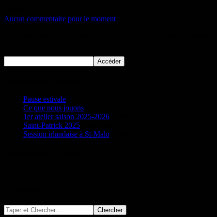
18/04/2020
Auteur:Christel
Aucun commentaire pour le moment
Ce contenu est protégé, veuillez indiquer le mot de passe ci-dessous
pour y accéder.
Nos derniers articles
Pause estivale
16/11/2025
Ce que nous jouons
06/10/2025
1er atelier saison 2025-2026
23/04/2025
Saint-Patrick 2025
18/02/2025
Session irlandaise à St-Malo
22/03/2024
Evénements à venir
Aucun événement à venir pour le moment…
Chercher