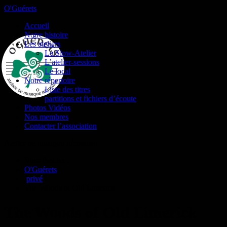
O'Guérets
Accueil
Notre histoire
Les ateliers
Le Slow-Atelier
L’atelier-sessions
Le local
Notre répertoire
Liste des titres
partitions et fichiers d’écoute
Photos Vidéos
Nos membres
Contacter l’association
Atelier de musique irlandaise
Vous êtes ici :
O'Guérets
/
privé
/
The Woods of Old Limerick
The Woods of Old Limerick