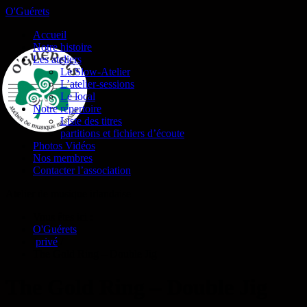
O'Guérets
Accueil
Notre histoire
Les ateliers
Le Slow-Atelier
L’atelier-sessions
Le local
Notre répertoire
Liste des titres
partitions et fichiers d’écoute
Photos Vidéos
Nos membres
Contacter l’association
Atelier de musique irlandaise
Vous êtes ici :
O'Guérets
/
privé
/
The Gold Ring – Double Jig
The Gold Ring – Double Jig