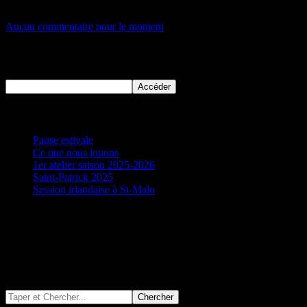
09/10/2020
Auteur:Christel
Aucun commentaire pour le moment
Ce contenu est protégé, veuillez indiquer le mot de passe ci-dessous
pour y accéder.
Nos derniers articles
Pause estivale
16/11/2025
Ce que nous jouons
06/10/2025
1er atelier saison 2025-2026
23/04/2025
Saint-Patrick 2025
18/02/2025
Session irlandaise à St-Malo
22/03/2024
Evénements à venir
Aucun événement à venir pour le moment…
Chercher