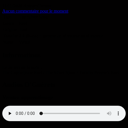
11/11/2020
Auteur:Christel
Aucun commentaire pour le moment
Titre
The Silver Spear
Genre
Reel
Origine
Trad
Tonalité
2 # (fa-do) = gamme de ré majeur ou si mineur
Statut
Validé
Informations
Le 2e reel de la suite :
The Copperplate Reel / The Silver Spear / Tommy People’s Reel
Audios O'Guérets
Version apprentissage