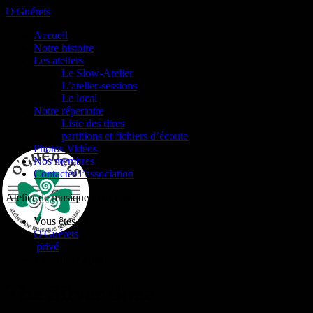
O'Guérets
Accueil
Notre histoire
Les ateliers
Le Slow-Atelier
L’atelier-sessions
Le local
Notre répertoire
Liste des titres
partitions et fichiers d’écoute
Photos Vidéos
Nos membres
Contacter l’association
Atelier de musique irlandaise
Vous êtes ici :
O'Guérets
/
privé
/
The Silver Spear
The Silver Spear