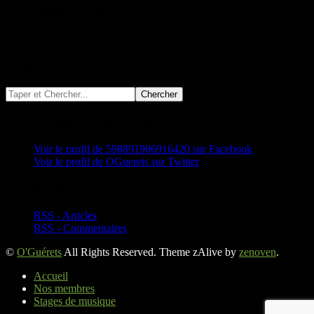
Evénements à venir
Aucun événement à venir pour le moment…
Chercher
Nous sommes aussi là-bas !
Voir le profil de 598891906916420 sur Facebook
Voir le profil de OGuerets sur Twitter
Nos flux RSS
RSS - Articles
RSS - Commentaires
©
O'Guérets
All Rights Reserved. Theme zAlive by
zenoven
.
Accueil
Nos membres
Stages de musique