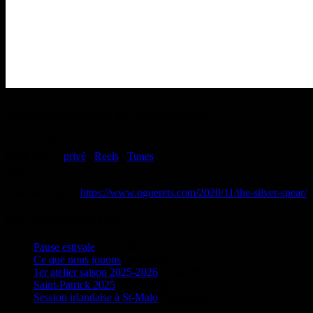
Autres sources et références
aucune référence pour le moment
Posté dans :
privé
,
Reels
,
Tunes
Tags :
URL de ce post :
https://www.oguerets.com/2020/11/the-silver-spear/
Nos derniers articles
Pause estivale
16/11/2025
Ce que nous jouons
06/10/2025
1er atelier saison 2025-2026
23/04/2025
Saint-Patrick 2025
18/02/2025
Session irlandaise à St-Malo
22/03/2024