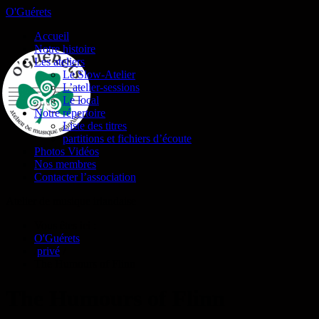
O'Guérets
Accueil
Notre histoire
Les ateliers
Le Slow-Atelier
L’atelier-sessions
Le local
Notre répertoire
Liste des titres
partitions et fichiers d’écoute
Photos Vidéos
Nos membres
Contacter l’association
Atelier de musique irlandaise
Vous êtes ici :
O'Guérets
/
privé
/
The Humours of Flinn
The Humours of Flinn