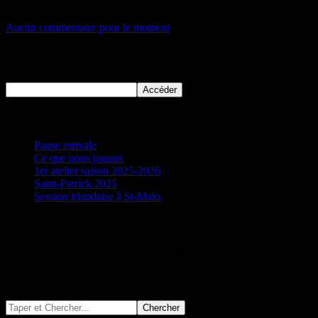
06/11/2021
Auteur:Christel
Aucun commentaire pour le moment
Ce contenu est protégé, veuillez indiquer le mot de passe ci-dessous
pour y accéder.
Nos derniers articles
Pause estivale
16/11/2025
Ce que nous jouons
06/10/2025
1er atelier saison 2025-2026
23/04/2025
Saint-Patrick 2025
18/02/2025
Session irlandaise à St-Malo
22/03/2024
Evénements à venir
Aucun événement à venir pour le moment…
Chercher