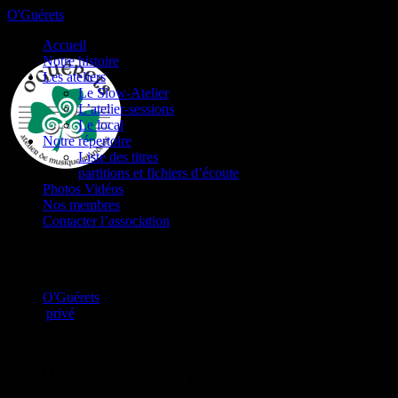
O'Guérets
Accueil
Notre histoire
Les ateliers
Le Slow-Atelier
L’atelier-sessions
Le local
Notre répertoire
Liste des titres
partitions et fichiers d’écoute
Photos Vidéos
Nos membres
Contacter l’association
Atelier de musique irlandaise
Vous êtes ici :
O'Guérets
/
privé
/
Ballydesmond polka 2
Ballydesmond polka 2