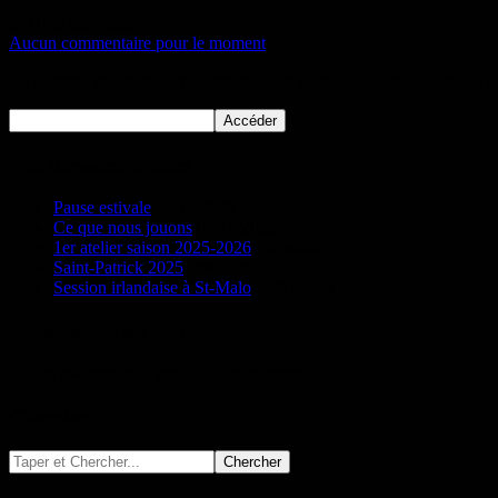
25/01/2022
Auteur:Yann
Aucun commentaire pour le moment
Ce contenu est protégé, veuillez indiquer le mot de passe ci-dessous p
Nos derniers articles
Pause estivale
16/11/2025
Ce que nous jouons
06/10/2025
1er atelier saison 2025-2026
23/04/2025
Saint-Patrick 2025
18/02/2025
Session irlandaise à St-Malo
22/03/2024
Evénements à venir
Aucun événement à venir pour le moment…
Chercher