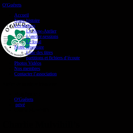
O'Guérets
Accueil
Notre histoire
Les ateliers
Le Slow-Atelier
L’atelier-sessions
Le local
Notre répertoire
Liste des titres
partitions et fichiers d’écoute
Photos Vidéos
Nos membres
Contacter l’association
Atelier de musique irlandaise
Vous êtes ici :
O'Guérets
/
privé
/
Charlie Mulvihill’s
Charlie Mulvihill’s