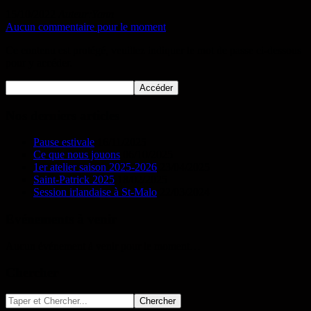
15/10/2022
Auteur:Yann
Aucun commentaire pour le moment
Ce contenu est protégé, veuillez indiquer le mot de passe ci-dessous
pour y accéder.
Nos derniers articles
Pause estivale
16/11/2025
Ce que nous jouons
06/10/2025
1er atelier saison 2025-2026
23/04/2025
Saint-Patrick 2025
18/02/2025
Session irlandaise à St-Malo
22/03/2024
Evénements à venir
Aucun événement à venir pour le moment…
Chercher