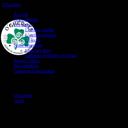
O'Guérets
Accueil
Notre histoire
Les ateliers
Le Slow-Atelier
L’atelier-sessions
Le local
Notre répertoire
Liste des titres
partitions et fichiers d’écoute
Photos Vidéos
Nos membres
Contacter l’association
Atelier de musique irlandaise
Vous êtes ici :
O'Guérets
/
privé
/
Timmy Clifford’s
Timmy Clifford’s