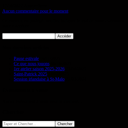
17/10/2022
Auteur:Yann
Aucun commentaire pour le moment
Ce contenu est protégé, veuillez indiquer le mot de passe ci-dessous
pour y accéder.
Nos derniers articles
Pause estivale
16/11/2025
Ce que nous jouons
06/10/2025
1er atelier saison 2025-2026
23/04/2025
Saint-Patrick 2025
18/02/2025
Session irlandaise à St-Malo
22/03/2024
Evénements à venir
Aucun événement à venir pour le moment…
Chercher