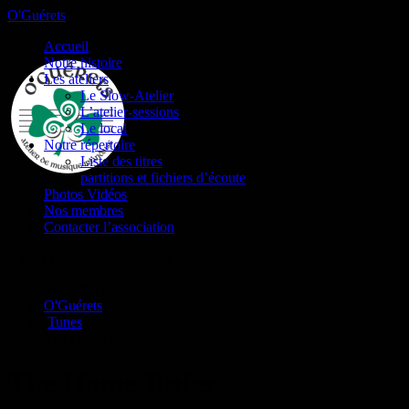
O'Guérets
Accueil
Notre histoire
Les ateliers
Le Slow-Atelier
L’atelier-sessions
Le local
Notre répertoire
Liste des titres
partitions et fichiers d’écoute
Photos Vidéos
Nos membres
Contacter l’association
Atelier de musique irlandaise
Vous êtes ici :
O'Guérets
/
Tunes
/
The Home Ruler
The Home Ruler