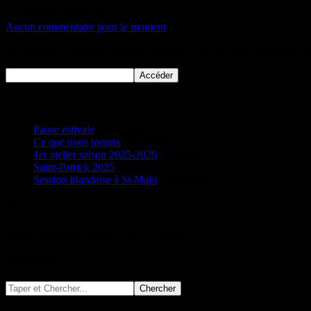
21/03/2025
Auteur:Yann
Aucun commentaire pour le moment
Ce contenu est protégé, veuillez indiquer le mot de passe ci-dessous p
Nos derniers articles
Pause estivale
16/11/2025
Ce que nous jouons
06/10/2025
1er atelier saison 2025-2026
23/04/2025
Saint-Patrick 2025
18/02/2025
Session irlandaise à St-Malo
22/03/2024
Evénements à venir
Aucun événement à venir pour le moment…
Chercher