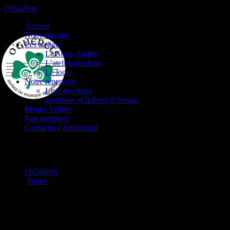
O'Guérets
Accueil
Notre histoire
Les ateliers
Le Slow-Atelier
L’atelier-sessions
Le local
Notre répertoire
Liste des titres
partitions et fichiers d’écoute
Photos Vidéos
Nos membres
Contacter l’association
Atelier de musique irlandaise
Vous êtes ici :
O'Guérets
/
Tunes
/
Calliope House
Calliope House