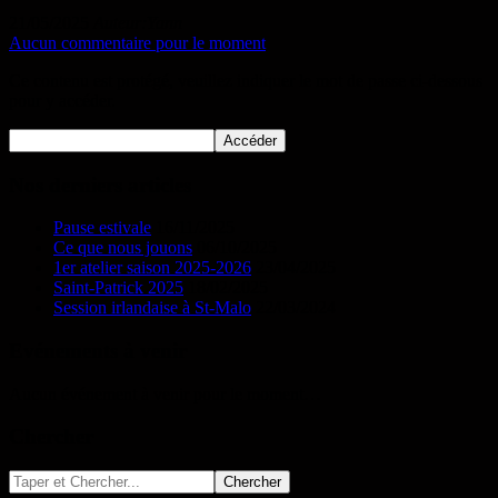
21/05/2025
Auteur:Yann
Aucun commentaire pour le moment
Ce contenu est protégé, veuillez indiquer le mot de passe ci-dessous
pour y accéder.
Nos derniers articles
Pause estivale
16/11/2025
Ce que nous jouons
06/10/2025
1er atelier saison 2025-2026
23/04/2025
Saint-Patrick 2025
18/02/2025
Session irlandaise à St-Malo
22/03/2024
Evénements à venir
Aucun événement à venir pour le moment…
Chercher