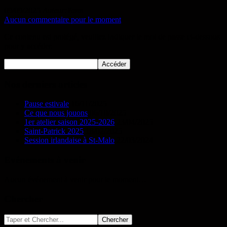
09/09/2025
Auteur:Yann
Aucun commentaire pour le moment
Ce contenu est protégé, veuillez indiquer le mot de passe ci-dessous
pour y accéder.
Nos derniers articles
Pause estivale
16/11/2025
Ce que nous jouons
06/10/2025
1er atelier saison 2025-2026
23/04/2025
Saint-Patrick 2025
18/02/2025
Session irlandaise à St-Malo
22/03/2024
Evénements à venir
Aucun événement à venir pour le moment…
Chercher