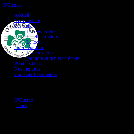
O'Guérets
Accueil
Notre histoire
Les ateliers
Le Slow-Atelier
L’atelier-sessions
Le local
Notre répertoire
Liste des titres
partitions et fichiers d’écoute
Photos Vidéos
Nos membres
Contacter l’association
Atelier de musique irlandaise
Vous êtes ici :
O'Guérets
/
Tunes
/
Aaron’s Key
Aaron’s Key