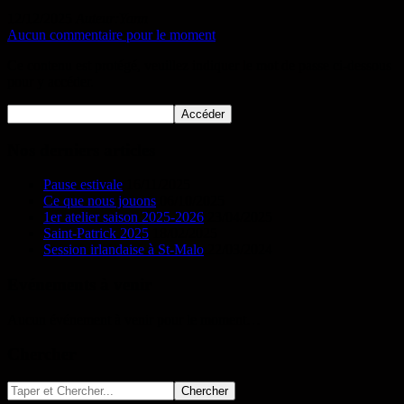
12/12/2025
Auteur:Yann
Aucun commentaire pour le moment
Ce contenu est protégé, veuillez indiquer le mot de passe ci-dessous
pour y accéder.
Nos derniers articles
Pause estivale
16/11/2025
Ce que nous jouons
06/10/2025
1er atelier saison 2025-2026
23/04/2025
Saint-Patrick 2025
18/02/2025
Session irlandaise à St-Malo
22/03/2024
Evénements à venir
Aucun événement à venir pour le moment…
Chercher