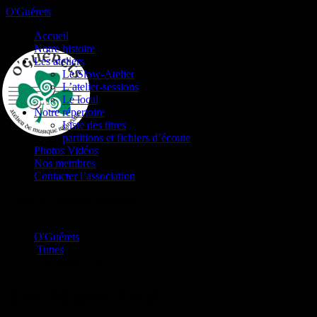
O'Guérets
Accueil
Notre histoire
Les ateliers
Le Slow-Atelier
L’atelier-sessions
Le local
Notre répertoire
Liste des titres
partitions et fichiers d’écoute
Photos Vidéos
Nos membres
Contacter l’association
Atelier de musique irlandaise
Vous êtes ici :
O'Guérets
/
Tunes
/
The Maple Leaf
The Maple Leaf