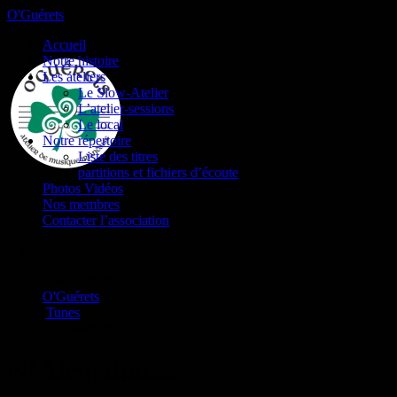
O'Guérets
Accueil
Notre histoire
Les ateliers
Le Slow-Atelier
L’atelier-sessions
Le local
Notre répertoire
Liste des titres
partitions et fichiers d’écoute
Photos Vidéos
Nos membres
Contacter l’association
Atelier de musique irlandaise
Vous êtes ici :
O'Guérets
/
Tunes
/
N’Alcordanza
N’Alcordanza