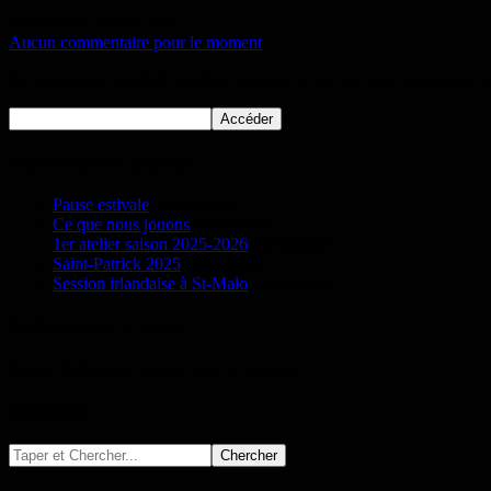
09/02/2026
Auteur:Yann
Aucun commentaire pour le moment
Ce contenu est protégé, veuillez indiquer le mot de passe ci-dessous p
Nos derniers articles
Pause estivale
16/11/2025
Ce que nous jouons
06/10/2025
1er atelier saison 2025-2026
23/04/2025
Saint-Patrick 2025
18/02/2025
Session irlandaise à St-Malo
22/03/2024
Evénements à venir
Aucun événement à venir pour le moment…
Chercher