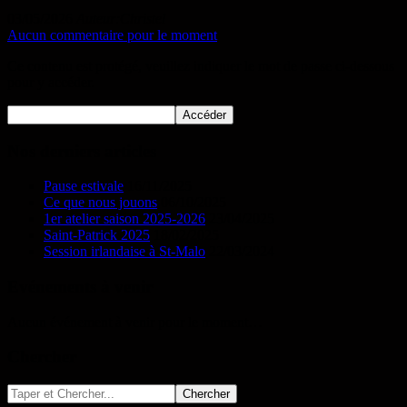
03/05/2026
Auteur:Christel
Aucun commentaire pour le moment
Ce contenu est protégé, veuillez indiquer le mot de passe ci-dessous
pour y accéder.
Nos derniers articles
Pause estivale
16/11/2025
Ce que nous jouons
06/10/2025
1er atelier saison 2025-2026
23/04/2025
Saint-Patrick 2025
18/02/2025
Session irlandaise à St-Malo
22/03/2024
Evénements à venir
Aucun événement à venir pour le moment…
Chercher