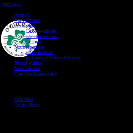
O'Guérets
Accueil
Notre histoire
Les ateliers
Le Slow-Atelier
L’atelier-sessions
Le local
Notre répertoire
Liste des titres
partitions et fichiers d’écoute
Photos Vidéos
Nos membres
Contacter l’association
Atelier de musique irlandaise
Vous êtes ici :
O'Guérets
/
Tunes
/
Reels
/
The Killarney Boys of Pleasure
The Killarney Boys of Pleasure