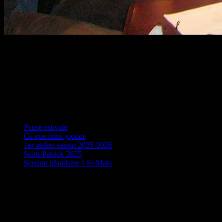
J’aime ça :
J’aime
chargement…
Nos derniers articles
Pause estivale
16/11/2025
Ce que nous jouons
06/10/2025
1er atelier saison 2025-2026
23/04/2025
Saint-Patrick 2025
18/02/2025
Session irlandaise à St-Malo
22/03/2024
Evénements à venir
Aucun événement à venir pour le moment…
Chercher