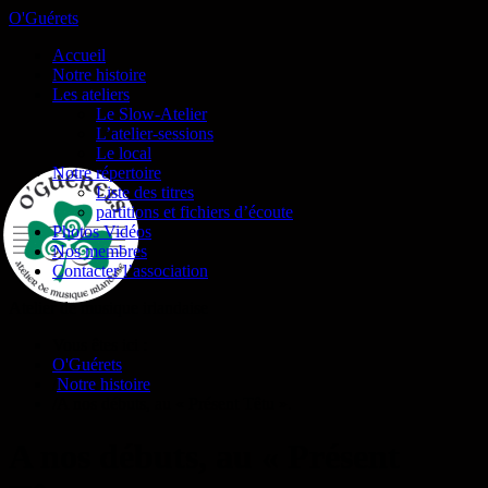
O'Guérets
Accueil
Notre histoire
Les ateliers
Le Slow-Atelier
L’atelier-sessions
Le local
Notre répertoire
Liste des titres
partitions et fichiers d’écoute
Photos Vidéos
Nos membres
Contacter l’association
Atelier de musique irlandaise
Vous êtes ici :
O'Guérets
/
Notre histoire
/
A nos débuts, au « Présent Têtu ».
A nos débuts, au « Présent