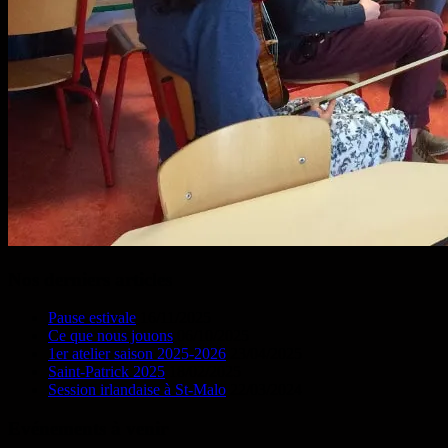
Nos derniers articles
Pause estivale
16/11/2025
Ce que nous jouons
06/10/2025
1er atelier saison 2025-2026
23/04/2025
Saint-Patrick 2025
18/02/2025
Session irlandaise à St-Malo
22/03/2024
Evénements à venir