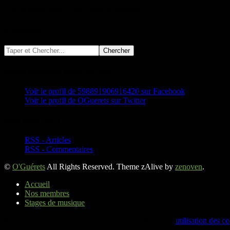
Aucun événement à venir pour le moment…
Chercher
Nous sommes aussi là-bas !
Voir le profil de 598891906916420 sur Facebook
Voir le profil de OGuerets sur Twitter
Nos flux RSS
RSS - Articles
RSS - Commentaires
©
O'Guérets
All Rights Reserved. Theme zAlive by
zenoven
.
Accueil
Nos membres
Stages de musique
En poursuivant votre navigation vous acceptez notre
utilisation des c