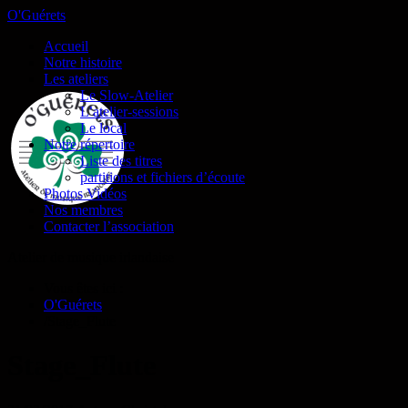
O'Guérets
Accueil
Notre histoire
Les ateliers
Le Slow-Atelier
L’atelier-sessions
Le local
Notre répertoire
Liste des titres
partitions et fichiers d’écoute
Photos Vidéos
Nos membres
Contacter l’association
Atelier de musique irlandaise
Vous êtes ici :
O'Guérets
/
Stage_Flute
Stage_Flute