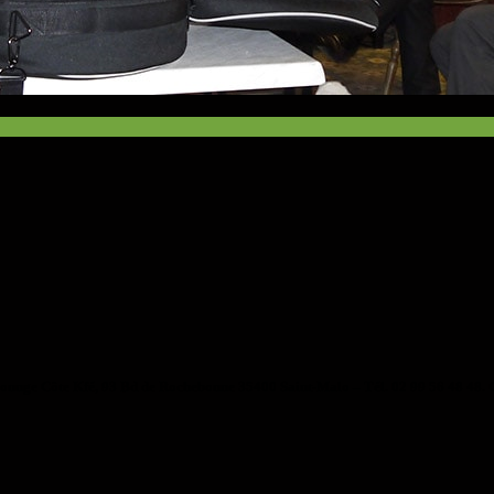
u Lounge Côte Kfé, 93 Bd de Rochebonne 35400 Saint-Malo – Tél. 02 99 56 48 48.