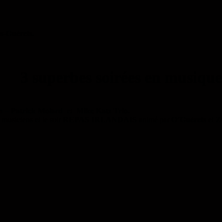
es-Guérets
.
3 superbes soirées en musique
n
–
Patrick Molard
et
Mike Katz Trio.
 musiciens et le soir
REPAS IRLANDAIS
animé par
O’Guérets
et
Z