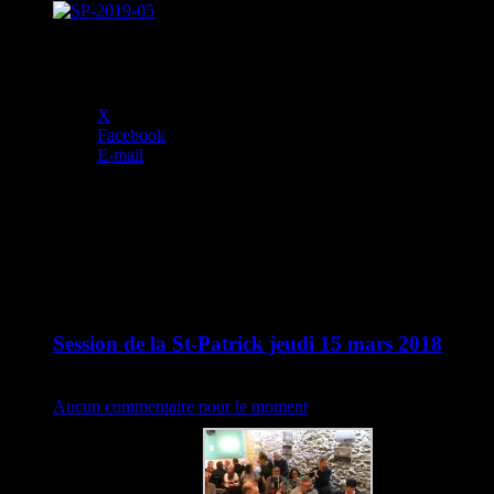
Soutenez notre association en partageant 🙂
X
Facebook
E-mail
J’aime ça :
J’aime
chargement…
Session de la St-Patrick jeudi 15 mars 2018
17/03/2018
Auteur:Christel
Aucun commentaire pour le moment