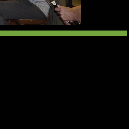
 C’est du côté Paramé, digue de Rochebonne.