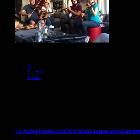
Soutenez notre association en partageant 🙂
X
Facebook
E-mail
J’aime ça :
J’aime
chargement…
La Saint Patrick 2019 à Saint Jouan des Guérets