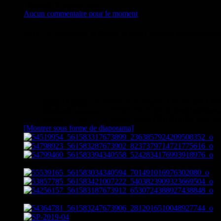
18/03/2019
Auteur:Yann
Aucun commentaire pour le moment
2019 : 5e édition de la fête de la Saint Patrick à St-Jouan-d
Jeudi 14 mars
: SESSION à la crêperie
LE TY BILLIG
Vendredi 15 mars
: 2 CONCERTS
DUO
Desi Wilkinso
Samedi 16 mars
: en journée
MASTERCLASS
avec les
[Montrer sous forme de diaporama]