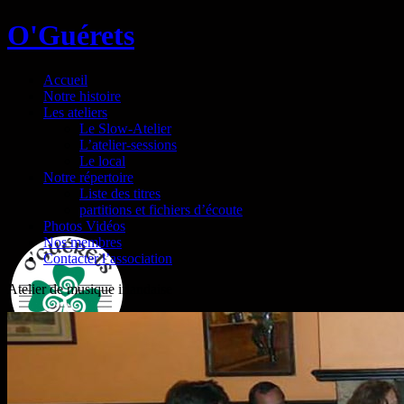
O'Guérets
Accueil
Notre histoire
Les ateliers
Le Slow-Atelier
L’atelier-sessions
Le local
Notre répertoire
Liste des titres
partitions et fichiers d’écoute
Photos Vidéos
Nos membres
Contacter l’association
Atelier de musique irlandaise